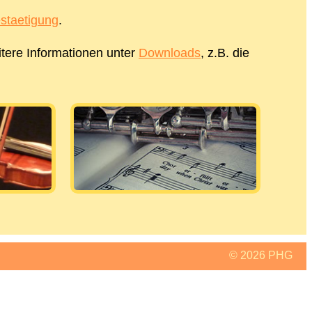
estaetigung
.
itere Informationen unter
Downloads
, z.B. die
© 2026 PHG