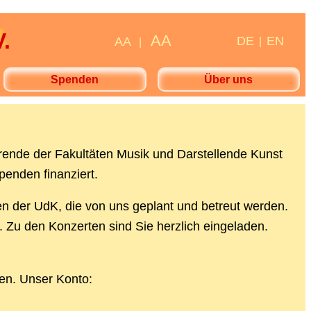
.
AA
DE
EN
AA
|
|
Spenden
Über uns
ierende der Fakultäten Musik und Darstellende Kunst
penden finanziert.
en der UdK, die von uns geplant und betreut werden.
. Zu den Konzerten sind Sie herzlich eingeladen.
den. Unser Konto: