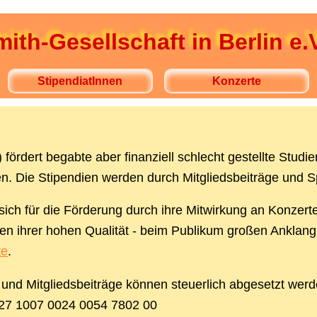
ith-Gesellschaft in Berlin e.V
StipendiatInnen
Konzerte
 fördert begabte aber finanziell schlecht gestellte Stud
ien. Die Stipendien werden durch Mitgliedsbeiträge und S
ich für die Förderung durch ihre Mitwirkung an Konzert
gen ihrer hohen Qualität - beim Publikum großen Anklang
te
.
 und Mitgliedsbeiträge können steuerlich abgesetzt wer
DE27 1007 0024 0054 7802 00