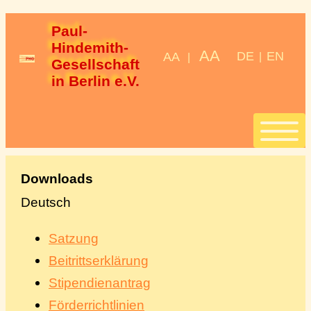
Paul-
Hindemith-
AA
DE
EN
AA
|
|
Gesellschaft 
in Berlin e.V.
Start
Downloads
Deutsch
Stipendien
Satzung
StipendiatInnen
Beitrittserklärung
Stipendienantrag
Konzerte
Förderrichtlinien